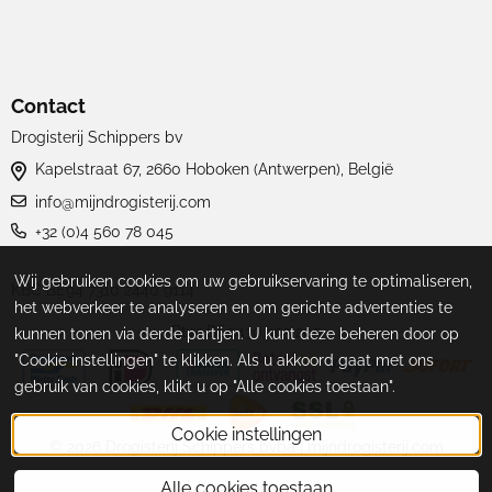
Contact
Drogisterij Schippers bv
Kapelstraat 67, 2660 Hoboken (Antwerpen), België
info@mijndrogisterij.com
+32 (0)4 560 78 045
Wij gebruiken cookies om uw gebruikservaring te optimaliseren,
KBC BE94 7310 2440 9114
het webverkeer te analyseren en om gerichte advertenties te
Btw: BE0430.495.205
kunnen tonen via derde partijen. U kunt deze beheren door op
"Cookie instellingen" te klikken. Als u akkoord gaat met ons
gebruik van cookies, klikt u op "Alle cookies toestaan".
Cookie instellingen
©
2026
Drogisterij Schippers bvba | mijndrogisterij.com
Alle cookies toestaan