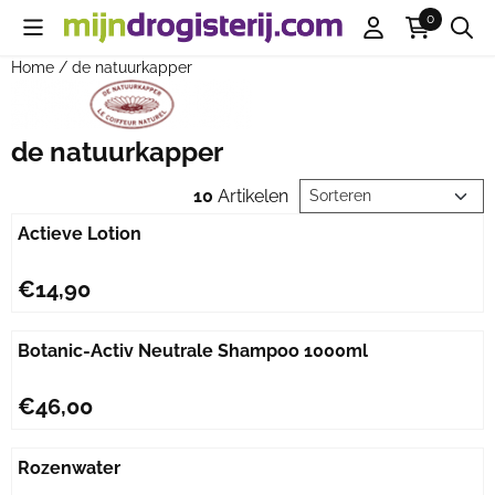
Cookievoorkeuren zijn beschikbaar. Kies instellingen of sta all
0
Home
/
de natuurkapper
de natuurkapper
Sorteermethode
10
Artikelen
Actieve Lotion
Prijs: 14,90
€14,90
Botanic-Activ Neutrale Shampoo 1000ml
Prijs: 46,00
€46,00
Rozenwater