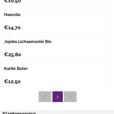
€10,50
Haarolie
Prijs: 14,70
€14,70
Jojoba Lichaamsolie Bio
Prijs: 25,80
€25,80
Karité Boter
Prijs: 12,50
€12,50
1
Klantenservice