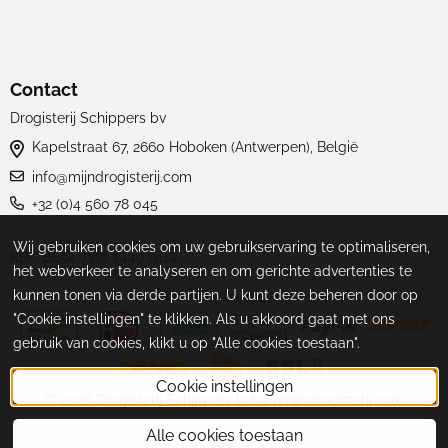
Contact
Drogisterij Schippers bv
Kapelstraat 67, 2660 Hoboken (Antwerpen), België
info@mijndrogisterij.com
+32 (0)4 560 78 045
Wij gebruiken cookies om uw gebruikservaring te optimaliseren,
KBC BE94 7310 2440 9114
het webverkeer te analyseren en om gerichte advertenties te
kunnen tonen via derde partijen. U kunt deze beheren door op
Btw: BE0430.495.205
"Cookie instellingen" te klikken. Als u akkoord gaat met ons
gebruik van cookies, klikt u op "Alle cookies toestaan".
Cookie instellingen
©
2026
Drogisterij Schippers bvba | mijndrogisterij.com
Alle cookies toestaan