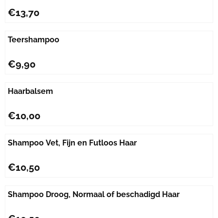
Prijs: 13,70
€13,70
Teershampoo
Prijs: 9,90
€9,90
Haarbalsem
Prijs: 10,00
€10,00
Shampoo Vet, Fijn en Futloos Haar
Prijs: 10,50
€10,50
Shampoo Droog, Normaal of beschadigd Haar
Prijs: 10,50