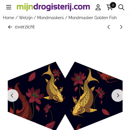
Cookievoorkeuren zijn beschikbaar. Kies instellingen of sta all
0
Home
/
Welzijn
/
Mondmaskers
/
Mondmasker Golden Fish
overzicht