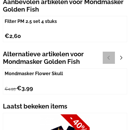
Aanbevolen artikelen voor
Mondmasker
Golden Fish
Filter PM 2.5 set 4 stuks
Prijs: 2,60
€2,60
Alternatieve artikelen voor
Mondmasker Golden Fish
Mondmasker Flower Skull
Van 4,95 voor 3,99
€3,99
€4,95
Laatst bekeken items