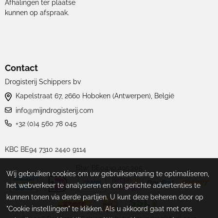
Afhalingen ter plaatse
kunnen op afspraak.
Contact
Drogisterij Schippers bv
Kapelstraat 67, 2660 Hoboken (Antwerpen), België
info@mijndrogisterij.com
+32 (0)4 560 78 045
KBC BE94 7310 2440 9114
Btw: BE0430.495.205
Wij gebruiken cookies om uw gebruikservaring te optimaliseren,
het webverkeer te analyseren en om gerichte advertenties te
kunnen tonen via derde partijen. U kunt deze beheren door op
"Cookie instellingen" te klikken. Als u akkoord gaat met ons