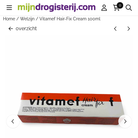
Cookievoorkeuren zijn beschikbaar. Kies instellingen of sta all
0
Home
/
Welzijn
/
Vitamef Hair-Fix Cream 100ml
overzicht