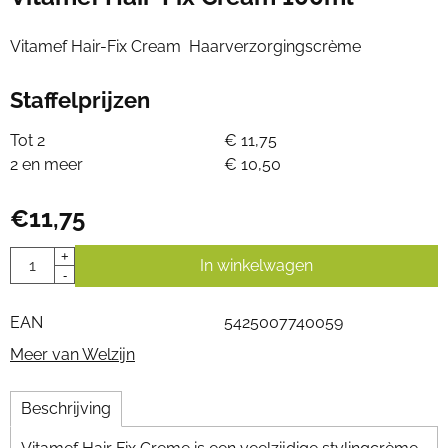
Vitamef Hair-Fix Cream Haarverzorgingscrème
Staffelprijzen
Tot 2
€
11,75
2 en meer
€
10,50
€
11,75
Aantal
+
In winkelwagen
-
EAN
5425007740059
Meer van Welzijn
Beschrijving