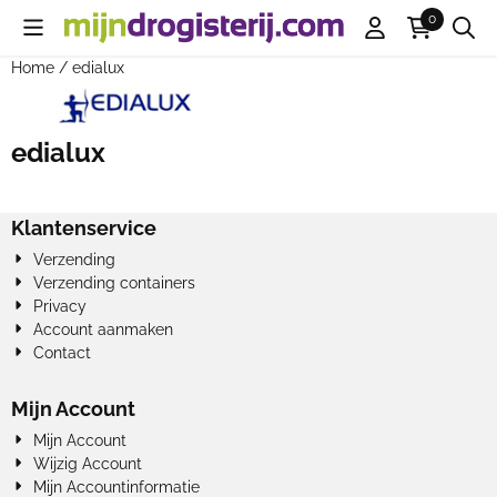
Cookievoorkeuren zijn beschikbaar. Kies instellingen of sta all
0
Home
/
edialux
edialux
Klantenservice
Verzending
Verzending containers
Privacy
Account aanmaken
Contact
Mijn Account
Mijn Account
Wijzig Account
Mijn Accountinformatie