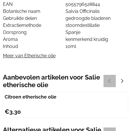
EAN
5055796528844
Botanische naam
Salvia Officinalis
Gebruikte delen
gedroogde bladeren
Extractiemethode
stoomdestillatie
Oorsprong
Spanje
Aroma
kenmerkend kruidig
Inhoud
10ml
Meer van Etherische olie
Aanbevolen artikelen voor
Salie
etherische olie
Citroen etherische olie
Prijs: 3,30
€3,30
Alternatieve artikelen voor
Salie