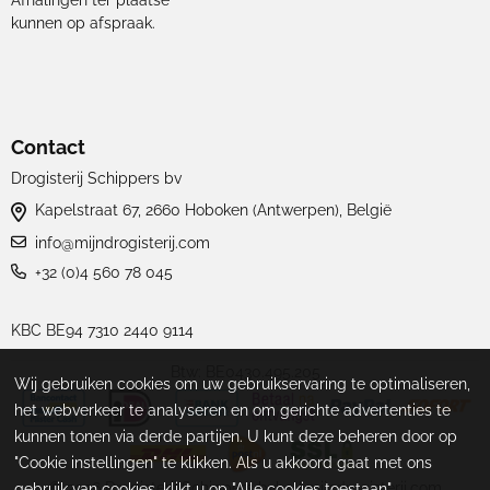
Afhalingen ter plaatse
kunnen op afspraak.
Contact
Drogisterij Schippers bv
Kapelstraat 67, 2660 Hoboken (Antwerpen), België
info@mijndrogisterij.com
+32 (0)4 560 78 045
KBC BE94 7310 2440 9114
Btw: BE0430.495.205
Wij gebruiken cookies om uw gebruikservaring te optimaliseren,
het webverkeer te analyseren en om gerichte advertenties te
kunnen tonen via derde partijen. U kunt deze beheren door op
"Cookie instellingen" te klikken. Als u akkoord gaat met ons
©
2026
Drogisterij Schippers bvba | mijndrogisterij.com
gebruik van cookies, klikt u op "Alle cookies toestaan".