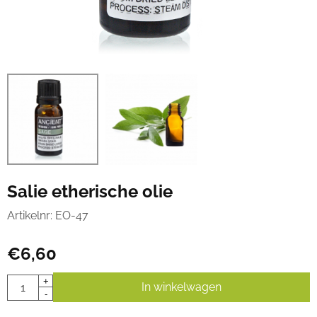
Salie etherische olie
Artikelnr:
EO-47
€
6,60
Aantal
+
In winkelwagen
-