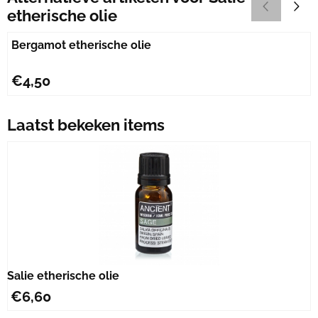
etherische olie
Bergamot etherische olie
Prijs: 4,50
€4,50
Laatst bekeken items
Salie etherische olie
€
6,60