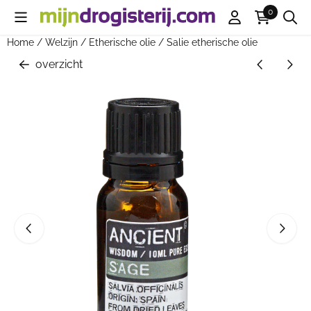
Cookievoorkeuren zijn beschikbaar. Kies instellingen of sta all
0
Home
/
Welzijn
/
Etherische olie
/
Salie etherische olie
overzicht